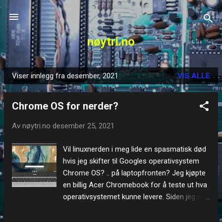
Gå til hovedinnhold
nøytri.no
Viser innlegg fra desember, 2021
VIS ALLE
I
n
Chrome OS for nerder?
n
l
Av
nøytri.no
desember 25, 2021
e
g
Vil linuxnerden i meg lide en spasmatisk død
g
hvis jeg skifter til Googles operativsystem
Chrome OS? .. på laptopfronten? Jeg kjøpte
en billig Acer Chromebook for å teste ut hva
operativsystemet kunne levere. Siden jeg ikke
tåler lyden av vifter, måtte jeg lete litt for å
finne kombinasjonen x86 og passiv kjøling.