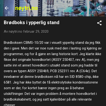
Gå til hovedinnhold
nøytri.no
Brødboks i ypperlig stand
Av
nøytri.no
februar 29, 2020
Brødboksen CBMS-10/20 var i visuelt ypperlig stand da jeg fikk
den i gave. Men det var noe rusk med den i lasting og kjøring av
programmer, og for å gjøre en lang historie kort: Jeg klarte ikke
fikse det originale hovedkortet (ASSY 250407, rev. A), men jeg
satte inn et annet hovedkort i utsøkt stand som jeg hadde til
overs av typen ASSY 250469, PCB 252311 rev. A (C64e). Det
innebærer at denne brødboksen nå har en SID 8580-chip, ikke
6581. Jeg har ikke byttet de få elektrolytiske kondensatorene
som er der, for kortet bærer ingen preg av å behøve
utskiftninger. Det var ingen problem å montere hoevdkortet i
brødbokskabinett, og jeg satt kjøleribber på alle relevante
chipper.