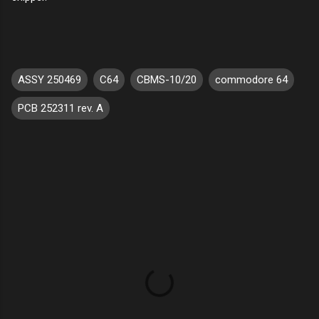
ASSY 250469
C64
CBMS-10/20
commodore 64
PCB 252311 rev. A
K
o
m
m
e
n
t
a
r