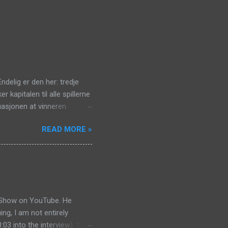
ndelig er den her: tredje
kapitalen til alle spillerne
tuasjonen at vinneren
. Vi har også forbedret
READ MORE »
 en del raskere! Dette er en
ows, Mac OS X eller Linux:
mentarer Trude Lutt sier:
 nemlig FRO. Frontline-
an Show on YouTube. He
ing, I am not entirely
03 into the interview). It's