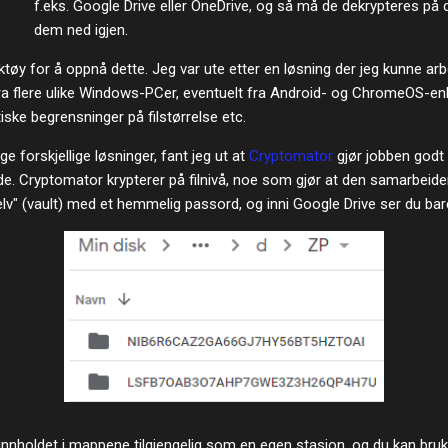
f.eks. Google Drive eller OneDrive, og så må de dekrypteres på 
dem ned igjen.
øy for å oppnå dette. Jeg var ute etter en løsning der jeg kunne arbe
ra flere ulike Windows-PCer, eventuelt fra Android- og ChromeOS-enhe
iske begrensninger på filstørrelse etc.
e forskjellige løsninger, fant jeg ut at
Cryptomator
gjør jobben godt n
. Cryptomator krypterer på filnivå, noe som gjør at den samarbeider
elv" (vault) med et hemmelig passord, og inni Google Drive ser du bar
nnholdet i mappene tilgjengelig som en egen stasjon, og du kan br