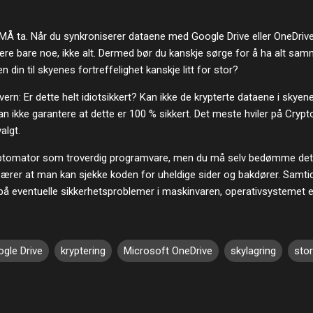
u MÅ ta. Når du synkroniserer dataene med Google Drive eller OneDrive
ere bare noe, ikke alt. Dermed bør du kanskje sørge for å ha alt sa
ten din til skyenes fortreffelighet kanskje litt for stor?
n: Er dette helt idiotsikkert? Kan ikke de krypterte dataene i skyene
n ikke garantere at dette er 100 % sikkert. Det meste hviler på Crypt
algt.
yptomator som troverdig programvare, men du må selv bedømme det. 
ebærer at man kan sjekke koden for uheldige sider og bakdører. Samtid
på eventuelle sikkerhetsproblemer i maskinvaren, operativsystemet e
gle Drive
kryptering
Microsoft OneDrive
skylagring
stor