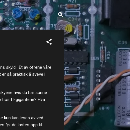
ns skyld. Et av ofrene våre
 er så praktisk å sveve i
i skyene hvis du har sunne
e hos IT-gigantene? Hva
ene kun kan leses av ved
res
før
de lastes opp til