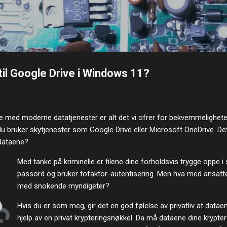
Gå til hovedinnhold
til Google Drive i Windows 11?
e med moderne datatjenester er alt det vi ofrer for bekvemmelighete
du bruker skytjenester som Google Drive eller Microsoft OneDrive. Det
 dataene?
Med tanke på kriminelle er filene dine forholdsvis trygge oppe 
passord og bruker tofaktor-autentisering. Men hva med ansatt
med snokende myndigeter?
Hvis du er som meg, gir det en god følelse av privatliv at data
hjelp av en privat krypteringsnøkkel. Da må dataene dine krypte