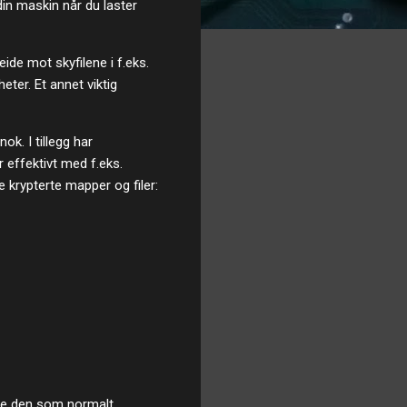
din maskin når du laster
ide mot skyfilene i f.eks.
ter. Et annet viktig
ok. I tillegg har
 effektivt med f.eks.
e krypterte mapper og filer:
uke den som normalt.