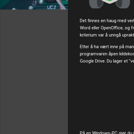
Det finnes en haug med verkt
Word eller OpenOffice, og f
kriterium var å unngå uprakt
Etter å ha vært inne på mang
programvaren åpen kildekode
Google Drive. Du lager et "v
På en Windows-PC gjør du i