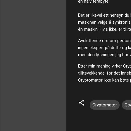
en halv terabyte.
Det er likevel ett hensyn d
maskinen velge å synkronis
én maskin. Hvis ikke, er tilli
Avsluttende ord om personver
ingen ekspert på dette og ka
med den løsningen jeg har v
Etter min mening virker Cr
tillitsvekkende, for det inn
Cryptomator ikke kan bøte 
Cryptomator
Goo
K
o