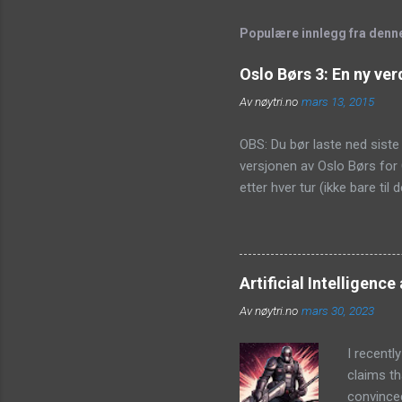
Populære innlegg fra denn
Oslo Børs 3: En ny ve
Av
nøytri.no
mars 13, 2015
OBS: Du bør laste ned siste 
versjonen av Oslo Børs for 
etter hver tur (ikke bare ti
feilutpekes. Denne buggen fi
resultatvisningen, slik at m
helt ny verden. Vil du kjø
https://vice-emu.sourcefor
Artificial Intelligenc
Hurra! Dette spillet var star
Av
nøytri.no
mars 30, 2023
aksjen skal op...
I recentl
claims th
convinced