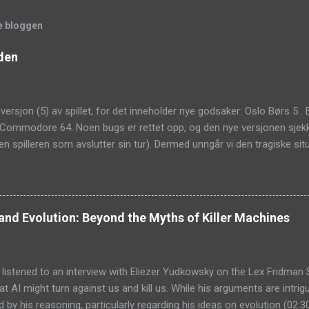
e bloggen
rden
versjon (5) av spillet, for det inneholder nye godsaker: Oslo Børs 5 . E
Commodore 64. Noen bugs er rettet opp, og den nye versjonen sjekker 
l den spilleren som avslutter sin tur). Dermed unngår vi den tragiske si
kk Tombua til å gråte seg i søvn i halv-ni-tiden sist han var på besøk
an lettere ser hvordan stillingen er. Nå er programmet kompilert og er
re C64-programmer på PC? Den kraftigste emulatoren er VICE for Wind
ge.io/ På nettbrett med Android anbefales Frodo eller C64.emu . Kom
e and Evolution: Beyond the Myths of Killer Machines
ten på mitt aksje-eventyr på Oslo børs. I dag satserjeg alt på ett kort,
y listened to an interview with Eliezer Yudkowsky on the Lex Fridm
at AI might turn against us and kill us. While his arguments are intrigu
 by his reasoning, particularly regarding his ideas on evolution (02:30: